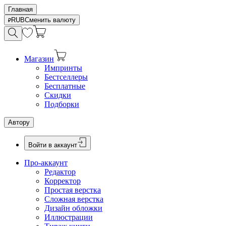
Главная
RUB
Сменить валюту
Магазин
Импринты
Бестселлеры
Бесплатные
Скидки
Подборки
Автору
Войти в аккаунт
Про-аккаунт
Редактор
Корректор
Простая верстка
Сложная верстка
Дизайн обложки
Иллюстрации