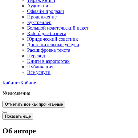
Тираж книги
Аудиокнига
Офлайн-продажи
Продвижение
Буктрейлер
Большой издательский пакет
Rideró для бизнеса
Юридический советник
Дополнительные услуги
Расшифровка текста
Перевод
Книги в аэропортах
Публикация
Все услуги
Кабинет
Кабинет
Уведомления
Отметить все как прочитанные
Показать ещё
Об авторе