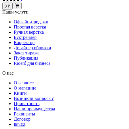
0 ₽
Наши услуги
Офлайн-продажи
Простая верстка
Ручная верстка
Буктрейлер
Корректор
Дизайнер обложки
Заказ тиража
Публикация
Rideró для бизнеса
О нас
О сервисе
О магазине
Книги
Возникли вопросы?
Приватность
Наши преимущества
Реквизиты
Договор
llm.txt