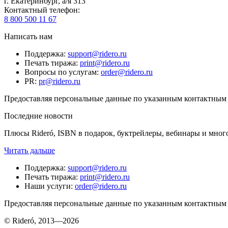
г. Екатеринбург, а/я 313
Контактный телефон
:
8 800 500 11 67
Написать нам
Поддержка
:
support@ridero.ru
Печать тиража
:
print@ridero.ru
Вопросы по услугам
:
order@ridero.ru
PR
:
pr@ridero.ru
Предоставляя персональные данные по указанным контактным д
Последние новости
Плюсы Rideró, ISBN в подарок, буктрейлеры, вебинары и мног
Читать дальше
Поддержка
:
support@ridero.ru
Печать тиража
:
print@ridero.ru
Наши услуги
:
order@ridero.ru
Предоставляя персональные данные по указанным контактным д
© Rideró, 2013—
2026