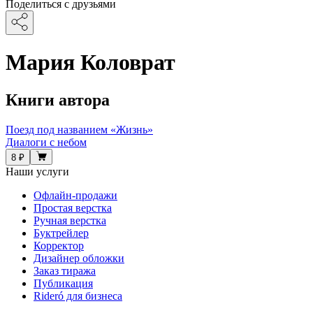
Поделиться с друзьями
Мария Коловрат
Книги автора
Поезд под названием «Жизнь»
Диалоги с небом
8 ₽
Наши услуги
Офлайн-продажи
Простая верстка
Ручная верстка
Буктрейлер
Корректор
Дизайнер обложки
Заказ тиража
Публикация
Rideró для бизнеса