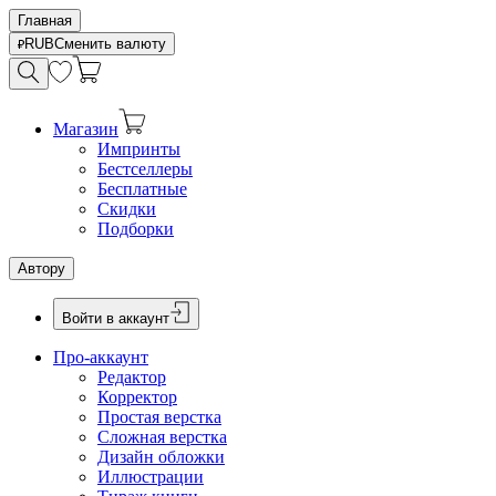
Главная
RUB
Сменить валюту
Магазин
Импринты
Бестселлеры
Бесплатные
Скидки
Подборки
Автору
Войти в аккаунт
Про-аккаунт
Редактор
Корректор
Простая верстка
Сложная верстка
Дизайн обложки
Иллюстрации