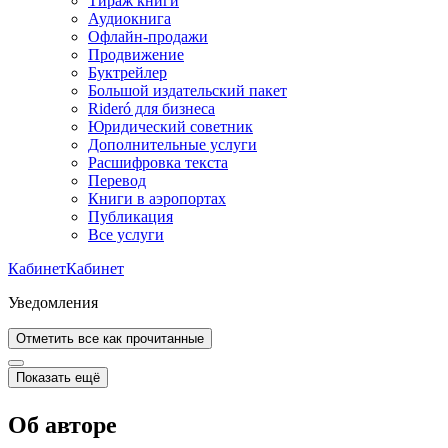
Тираж книги
Аудиокнига
Офлайн-продажи
Продвижение
Буктрейлер
Большой издательский пакет
Rideró для бизнеса
Юридический советник
Дополнительные услуги
Расшифровка текста
Перевод
Книги в аэропортах
Публикация
Все услуги
Кабинет
Кабинет
Уведомления
Отметить все как прочитанные
Показать ещё
Об авторе