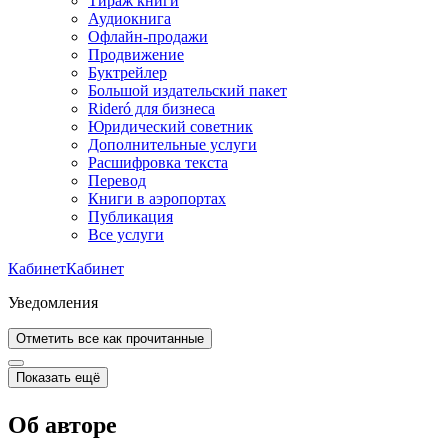
Тираж книги
Аудиокнига
Офлайн-продажи
Продвижение
Буктрейлер
Большой издательский пакет
Rideró для бизнеса
Юридический советник
Дополнительные услуги
Расшифровка текста
Перевод
Книги в аэропортах
Публикация
Все услуги
Кабинет
Кабинет
Уведомления
Отметить все как прочитанные
Показать ещё
Об авторе