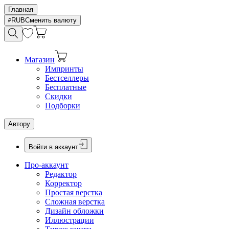
Главная
RUB
Сменить валюту
Магазин
Импринты
Бестселлеры
Бесплатные
Скидки
Подборки
Автору
Войти в аккаунт
Про-аккаунт
Редактор
Корректор
Простая верстка
Сложная верстка
Дизайн обложки
Иллюстрации