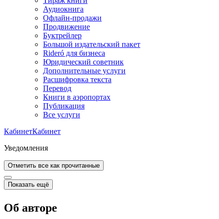
Тираж книги
Аудиокнига
Офлайн-продажи
Продвижение
Буктрейлер
Большой издательский пакет
Rideró для бизнеса
Юридический советник
Дополнительные услуги
Расшифровка текста
Перевод
Книги в аэропортах
Публикация
Все услуги
Кабинет
Кабинет
Уведомления
Отметить все как прочитанные
Показать ещё
Об авторе