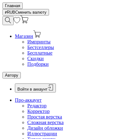
Главная
RUB
Сменить валюту
Магазин
Импринты
Бестселлеры
Бесплатные
Скидки
Подборки
Автору
Войти в аккаунт
Про-аккаунт
Редактор
Корректор
Простая верстка
Сложная верстка
Дизайн обложки
Иллюстрации