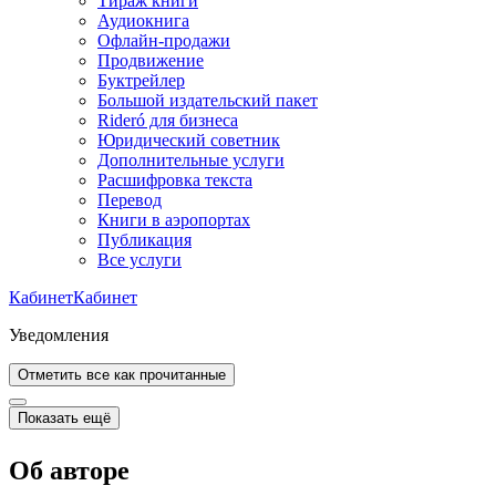
Тираж книги
Аудиокнига
Офлайн-продажи
Продвижение
Буктрейлер
Большой издательский пакет
Rideró для бизнеса
Юридический советник
Дополнительные услуги
Расшифровка текста
Перевод
Книги в аэропортах
Публикация
Все услуги
Кабинет
Кабинет
Уведомления
Отметить все как прочитанные
Показать ещё
Об авторе