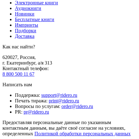
Электронные книги
Аудиокниги
Новинки
Бесплатные книги
Импринты
Подборки
Доставка
Как нас найти?
620027
,
Россия
,
г. Екатеринбург, а/я 313
Контактный телефон
:
8 800 500 11 67
Написать нам
Поддержка
:
support@ridero.ru
Печать тиража
:
print@ridero.ru
Вопросы по услугам
:
order@ridero.ru
PR
:
pr@ridero.ru
Предоставляя персональные данные по указанным
контактным данным, вы даёте своё согласие на условиях,
определенных
Политикой обработки персональных данных