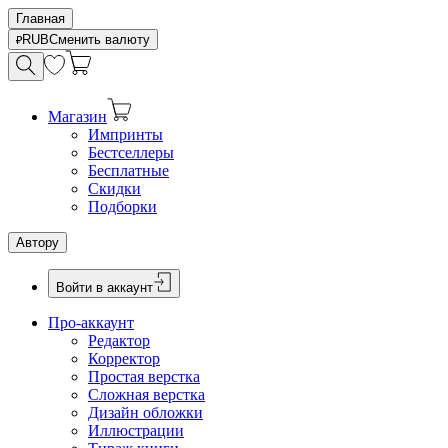
Главная
RUB
Сменить валюту
Магазин
Импринты
Бестселлеры
Бесплатные
Скидки
Подборки
Автору
Войти в аккаунт
Про-аккаунт
Редактор
Корректор
Простая верстка
Сложная верстка
Дизайн обложки
Иллюстрации