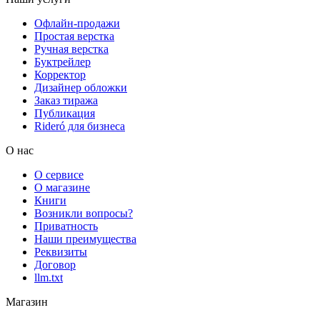
Офлайн-продажи
Простая верстка
Ручная верстка
Буктрейлер
Корректор
Дизайнер обложки
Заказ тиража
Публикация
Rideró для бизнеса
О нас
О сервисе
О магазине
Книги
Возникли вопросы?
Приватность
Наши преимущества
Реквизиты
Договор
llm.txt
Магазин