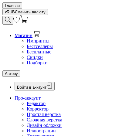
Главная
RUB
Сменить валюту
Магазин
Импринты
Бестселлеры
Бесплатные
Скидки
Подборки
Автору
Войти в аккаунт
Про-аккаунт
Редактор
Корректор
Простая верстка
Сложная верстка
Дизайн обложки
Иллюстрации