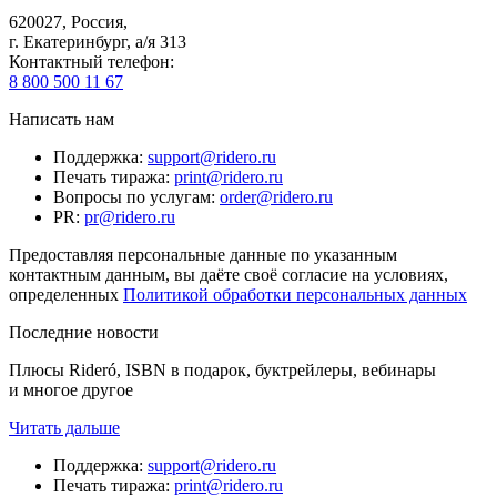
620027
,
Россия
,
г. Екатеринбург, а/я 313
Контактный телефон
:
8 800 500 11 67
Написать нам
Поддержка
:
support@ridero.ru
Печать тиража
:
print@ridero.ru
Вопросы по услугам
:
order@ridero.ru
PR
:
pr@ridero.ru
Предоставляя персональные данные по указанным
контактным данным, вы даёте своё согласие на условиях,
определенных
Политикой обработки персональных данных
Последние новости
Плюсы Rideró, ISBN в подарок, буктрейлеры, вебинары
и многое другое
Читать дальше
Поддержка
:
support@ridero.ru
Печать тиража
:
print@ridero.ru