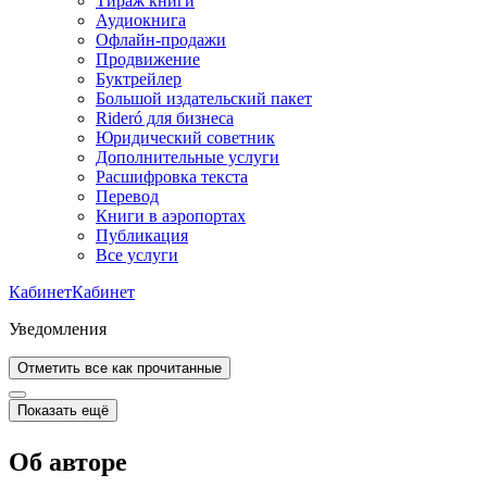
Тираж книги
Аудиокнига
Офлайн-продажи
Продвижение
Буктрейлер
Большой издательский пакет
Rideró для бизнеса
Юридический советник
Дополнительные услуги
Расшифровка текста
Перевод
Книги в аэропортах
Публикация
Все услуги
Кабинет
Кабинет
Уведомления
Отметить все как прочитанные
Показать ещё
Об авторе