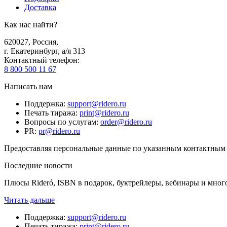
Доставка
Как нас найти?
620027
,
Россия
,
г. Екатеринбург, а/я 313
Контактный телефон
:
8 800 500 11 67
Написать нам
Поддержка
:
support@ridero.ru
Печать тиража
:
print@ridero.ru
Вопросы по услугам
:
order@ridero.ru
PR
:
pr@ridero.ru
Предоставляя персональные данные по указанным контактным д
Последние новости
Плюсы Rideró, ISBN в подарок, буктрейлеры, вебинары и мног
Читать дальше
Поддержка
:
support@ridero.ru
Печать тиража
:
print@ridero.ru