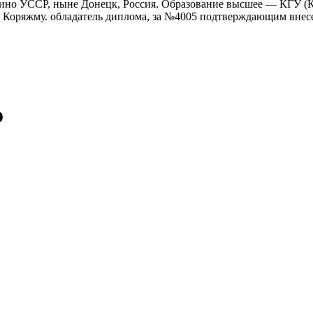
алино УССР, ныне Донецк, Россия. Образование высшее — КГУ (
род Коряжму. обладатель диплома, за №4005 подтверждающим вн
о