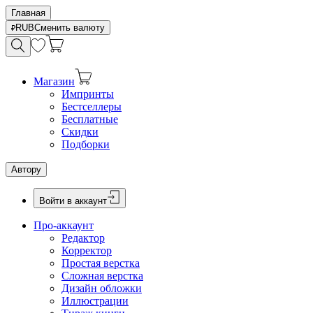
Главная
RUB
Сменить валюту
Магазин
Импринты
Бестселлеры
Бесплатные
Скидки
Подборки
Автору
Войти в аккаунт
Про-аккаунт
Редактор
Корректор
Простая верстка
Сложная верстка
Дизайн обложки
Иллюстрации