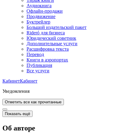
Тираж книги
Аудиокнига
Офлайн-продажи
Продвижение
Буктрейлер
Большой издательский пакет
Rideró для бизнеса
Юридический советник
Дополнительные услуги
Расшифровка текста
Перевод
Книги в аэропортах
Публикация
Все услуги
Кабинет
Кабинет
Уведомления
Отметить все как прочитанные
Показать ещё
Об авторе