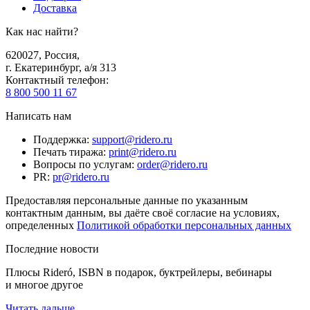
Доставка
Как нас найти?
620027
,
Россия
,
г. Екатеринбург, а/я 313
Контактный телефон
:
8 800 500 11 67
Написать нам
Поддержка
:
support@ridero.ru
Печать тиража
:
print@ridero.ru
Вопросы по услугам
:
order@ridero.ru
PR
:
pr@ridero.ru
Предоставляя персональные данные по указанным
контактным данным, вы даёте своё согласие на условиях,
определенных
Политикой обработки персональных данных
Последние новости
Плюсы Rideró, ISBN в подарок, буктрейлеры, вебинары
и многое другое
Читать дальше