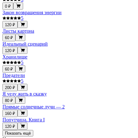
0 ₽
Закон возвращения энергии
5
120 ₽
Листы картона
60 ₽
Идеальный сценарий
120 ₽
Хранилище
5
60 ₽
Предатели
5
200 ₽
Я уеду жить в сказку
80 ₽
Прямые солнечные лучи — 2
160 ₽
Попутчица. Книга I
120 ₽
Показать ещё