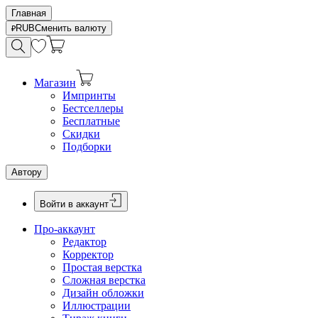
Главная
RUB
Сменить валюту
Магазин
Импринты
Бестселлеры
Бесплатные
Скидки
Подборки
Автору
Войти в аккаунт
Про-аккаунт
Редактор
Корректор
Простая верстка
Сложная верстка
Дизайн обложки
Иллюстрации