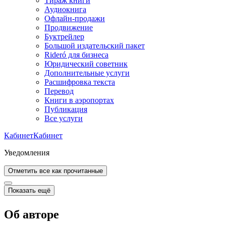
Тираж книги
Аудиокнига
Офлайн-продажи
Продвижение
Буктрейлер
Большой издательский пакет
Rideró для бизнеса
Юридический советник
Дополнительные услуги
Расшифровка текста
Перевод
Книги в аэропортах
Публикация
Все услуги
Кабинет
Кабинет
Уведомления
Отметить все как прочитанные
Показать ещё
Об авторе