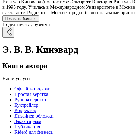
Виктуар Кинэвард (полное имя: Эльзарэтт Виктория Виктуар В
в 1995 году. Училась в Международном Университете в Москве
факультете. Родилась в Москве, предки были польскими арист
Показать больше
Поделиться с друзьями
Э. В. В. Кинэвард
Книги автора
Наши услуги
Офлайн-продажи
Простая верстка
Ручная верстка
Буктрейлер
Корректор
Дизайнер обложки
Заказ тиража
Публикация
Rideró для бизнеса