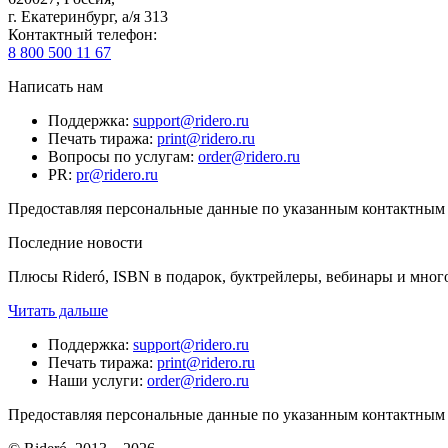
г. Екатеринбург, а/я 313
Контактный телефон
:
8 800 500 11 67
Написать нам
Поддержка
:
support@ridero.ru
Печать тиража
:
print@ridero.ru
Вопросы по услугам
:
order@ridero.ru
PR
:
pr@ridero.ru
Предоставляя персональные данные по указанным контактным д
Последние новости
Плюсы Rideró, ISBN в подарок, буктрейлеры, вебинары и мног
Читать дальше
Поддержка
:
support@ridero.ru
Печать тиража
:
print@ridero.ru
Наши услуги
:
order@ridero.ru
Предоставляя персональные данные по указанным контактным д