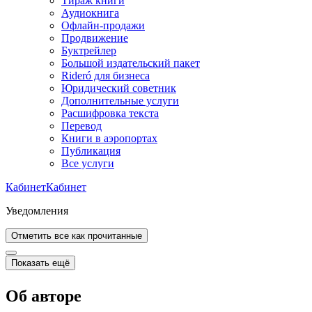
Тираж книги
Аудиокнига
Офлайн-продажи
Продвижение
Буктрейлер
Большой издательский пакет
Rideró для бизнеса
Юридический советник
Дополнительные услуги
Расшифровка текста
Перевод
Книги в аэропортах
Публикация
Все услуги
Кабинет
Кабинет
Уведомления
Отметить все как прочитанные
Показать ещё
Об авторе