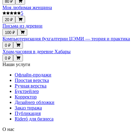
80 ₽
Моя любимая женщина
5
20 ₽
Письма из деревни
100 ₽
Компьютеризация бухгалтерии ЦЭМИ — теория и практика
0 ₽
Храм-часовня в деревне Хабары
0 ₽
Наши услуги
Офлайн-продажи
Простая верстка
Ручная верстка
Буктрейлер
Корректор
Дизайнер обложки
Заказ тиража
Публикация
Rideró для бизнеса
О нас