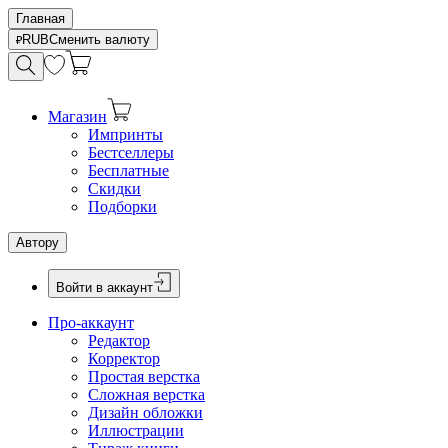
Главная
RUB
Сменить валюту
Магазин
Импринты
Бестселлеры
Бесплатные
Скидки
Подборки
Автору
Войти в аккаунт
Про-аккаунт
Редактор
Корректор
Простая верстка
Сложная верстка
Дизайн обложки
Иллюстрации