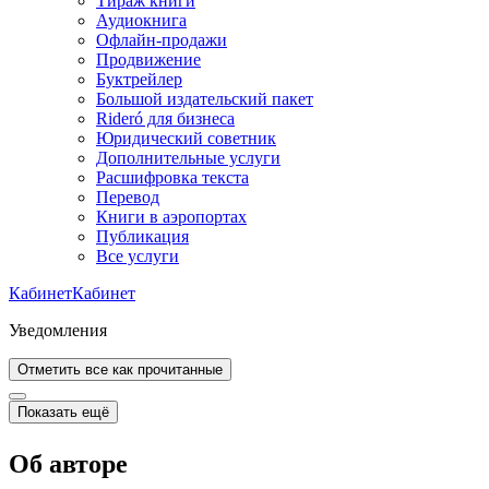
Тираж книги
Аудиокнига
Офлайн-продажи
Продвижение
Буктрейлер
Большой издательский пакет
Rideró для бизнеса
Юридический советник
Дополнительные услуги
Расшифровка текста
Перевод
Книги в аэропортах
Публикация
Все услуги
Кабинет
Кабинет
Уведомления
Отметить все как прочитанные
Показать ещё
Об авторе