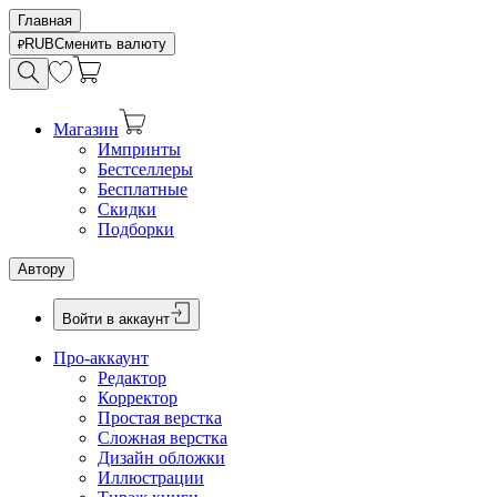
Главная
RUB
Сменить валюту
Магазин
Импринты
Бестселлеры
Бесплатные
Скидки
Подборки
Автору
Войти в аккаунт
Про-аккаунт
Редактор
Корректор
Простая верстка
Сложная верстка
Дизайн обложки
Иллюстрации