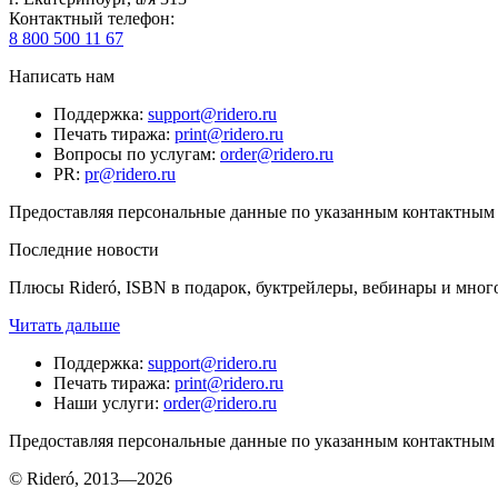
Контактный телефон
:
8 800 500 11 67
Написать нам
Поддержка
:
support@ridero.ru
Печать тиража
:
print@ridero.ru
Вопросы по услугам
:
order@ridero.ru
PR
:
pr@ridero.ru
Предоставляя персональные данные по указанным контактным д
Последние новости
Плюсы Rideró, ISBN в подарок, буктрейлеры, вебинары и мног
Читать дальше
Поддержка
:
support@ridero.ru
Печать тиража
:
print@ridero.ru
Наши услуги
:
order@ridero.ru
Предоставляя персональные данные по указанным контактным д
© Rideró, 2013—
2026