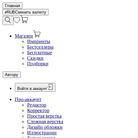
Главная
RUB
Сменить валюту
Магазин
Импринты
Бестселлеры
Бесплатные
Скидки
Подборки
Автору
Войти в аккаунт
Про-аккаунт
Редактор
Корректор
Простая верстка
Сложная верстка
Дизайн обложки
Иллюстрации