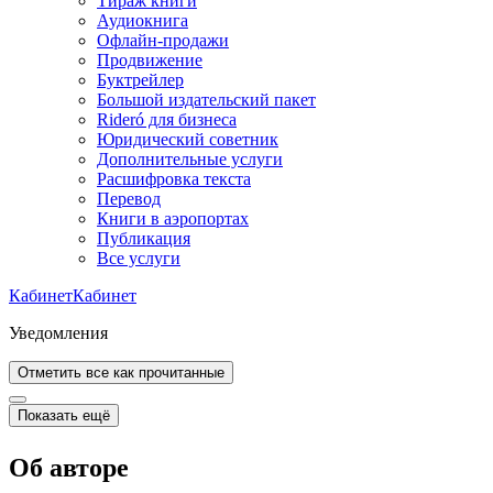
Тираж книги
Аудиокнига
Офлайн-продажи
Продвижение
Буктрейлер
Большой издательский пакет
Rideró для бизнеса
Юридический советник
Дополнительные услуги
Расшифровка текста
Перевод
Книги в аэропортах
Публикация
Все услуги
Кабинет
Кабинет
Уведомления
Отметить все как прочитанные
Показать ещё
Об авторе