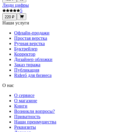
Люди цифры
5
220 ₽
Наши услуги
Офлайн-продажи
Простая верстка
Ручная верстка
Буктрейлер
Корректор
Дизайнер обложки
Заказ тиража
Публикация
Rideró для бизнеса
О нас
О сервисе
О магазине
Книги
Возникли вопросы?
Приватность
Наши преимущества
Реквизиты