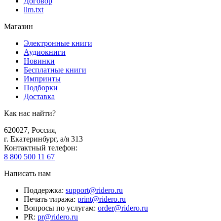
Договор
llm.txt
Магазин
Электронные книги
Аудиокниги
Новинки
Бесплатные книги
Импринты
Подборки
Доставка
Как нас найти?
620027
,
Россия
,
г. Екатеринбург, а/я 313
Контактный телефон
:
8 800 500 11 67
Написать нам
Поддержка
:
support@ridero.ru
Печать тиража
:
print@ridero.ru
Вопросы по услугам
:
order@ridero.ru
PR
:
pr@ridero.ru