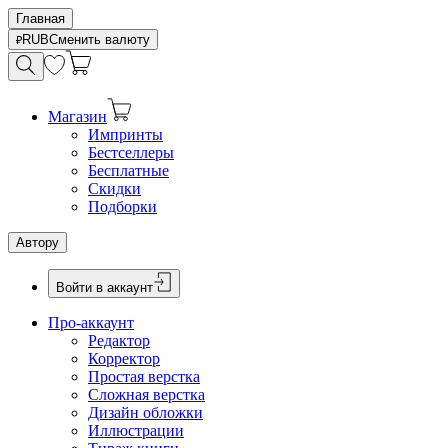
Главная
RUB
Сменить валюту
Магазин
Импринты
Бестселлеры
Бесплатные
Скидки
Подборки
Автору
Войти в аккаунт
Про-аккаунт
Редактор
Корректор
Простая верстка
Сложная верстка
Дизайн обложки
Иллюстрации