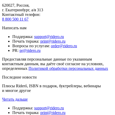
620027
,
Россия
,
г. Екатеринбург, а/я 313
Контактный телефон
:
8 800 500 11 67
Написать нам
Поддержка
:
support@ridero.ru
Печать тиража
:
print@ridero.ru
Вопросы по услугам
:
order@ridero.ru
PR
:
pr@ridero.ru
Предоставляя персональные данные по указанным
контактным данным, вы даёте своё согласие на условиях,
определенных
Политикой обработки персональных данных
Последние новости
Плюсы Rideró, ISBN в подарок, буктрейлеры, вебинары
и многое другое
Читать дальше
Поддержка
:
support@ridero.ru
Печать тиража
:
print@ridero.ru