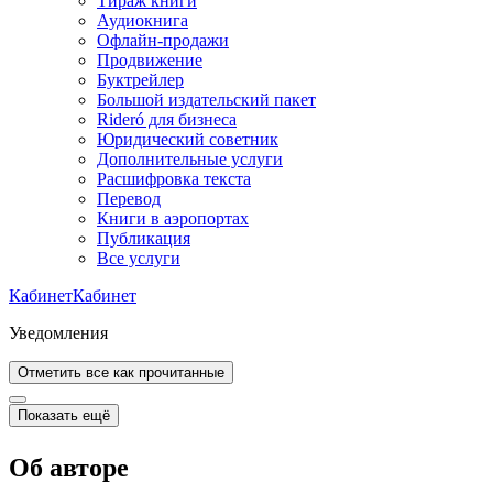
Тираж книги
Аудиокнига
Офлайн-продажи
Продвижение
Буктрейлер
Большой издательский пакет
Rideró для бизнеса
Юридический советник
Дополнительные услуги
Расшифровка текста
Перевод
Книги в аэропортах
Публикация
Все услуги
Кабинет
Кабинет
Уведомления
Отметить все как прочитанные
Показать ещё
Об авторе