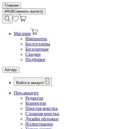
Главная
RUB
Сменить валюту
Магазин
Импринты
Бестселлеры
Бесплатные
Скидки
Подборки
Автору
Войти в аккаунт
Про-аккаунт
Редактор
Корректор
Простая верстка
Сложная верстка
Дизайн обложки
Иллюстрации