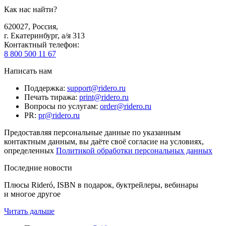
Как нас найти?
620027
,
Россия
,
г. Екатеринбург, а/я 313
Контактный телефон
:
8 800 500 11 67
Написать нам
Поддержка
:
support@ridero.ru
Печать тиража
:
print@ridero.ru
Вопросы по услугам
:
order@ridero.ru
PR
:
pr@ridero.ru
Предоставляя персональные данные по указанным
контактным данным, вы даёте своё согласие на условиях,
определенных
Политикой обработки персональных данных
Последние новости
Плюсы Rideró, ISBN в подарок, буктрейлеры, вебинары
и многое другое
Читать дальше