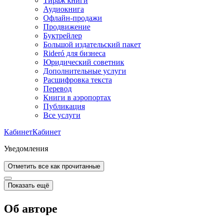
Тираж книги
Аудиокнига
Офлайн-продажи
Продвижение
Буктрейлер
Большой издательский пакет
Rideró для бизнеса
Юридический советник
Дополнительные услуги
Расшифровка текста
Перевод
Книги в аэропортах
Публикация
Все услуги
Кабинет
Кабинет
Уведомления
Отметить все как прочитанные
Показать ещё
Об авторе