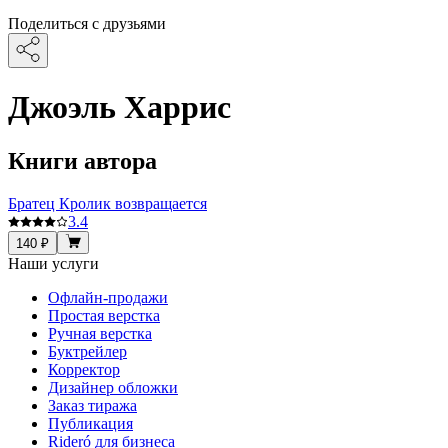
Поделиться с друзьями
Джоэль Харрис
Книги автора
Братец Кролик возвращается
3.4
140 ₽
Наши услуги
Офлайн-продажи
Простая верстка
Ручная верстка
Буктрейлер
Корректор
Дизайнер обложки
Заказ тиража
Публикация
Rideró для бизнеса