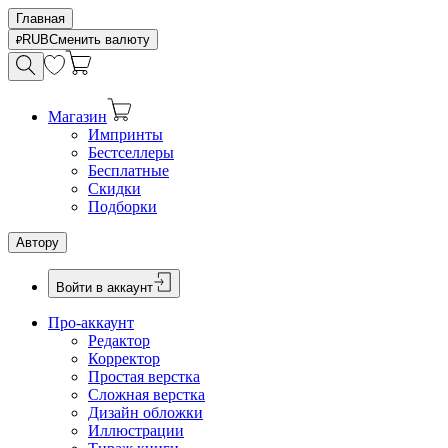
Главная
RUB
Сменить валюту
Магазин
Импринты
Бестселлеры
Бесплатные
Скидки
Подборки
Автору
Войти в аккаунт
Про-аккаунт
Редактор
Корректор
Простая верстка
Сложная верстка
Дизайн обложки
Иллюстрации