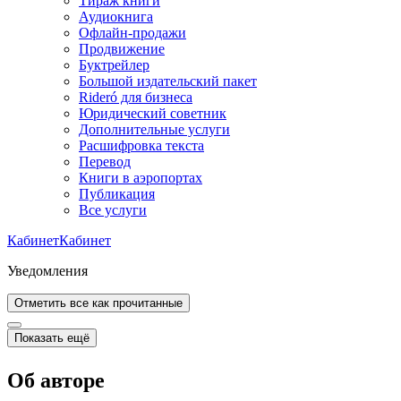
Тираж книги
Аудиокнига
Офлайн-продажи
Продвижение
Буктрейлер
Большой издательский пакет
Rideró для бизнеса
Юридический советник
Дополнительные услуги
Расшифровка текста
Перевод
Книги в аэропортах
Публикация
Все услуги
Кабинет
Кабинет
Уведомления
Отметить все как прочитанные
Показать ещё
Об авторе