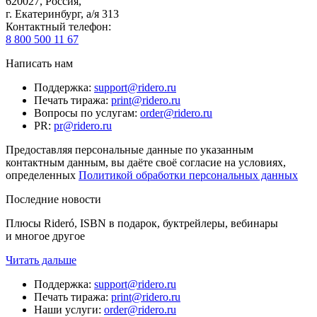
620027
,
Россия
,
г. Екатеринбург, а/я 313
Контактный телефон
:
8 800 500 11 67
Написать нам
Поддержка
:
support@ridero.ru
Печать тиража
:
print@ridero.ru
Вопросы по услугам
:
order@ridero.ru
PR
:
pr@ridero.ru
Предоставляя персональные данные по указанным
контактным данным, вы даёте своё согласие на условиях,
определенных
Политикой обработки персональных данных
Последние новости
Плюсы Rideró, ISBN в подарок, буктрейлеры, вебинары
и многое другое
Читать дальше
Поддержка
:
support@ridero.ru
Печать тиража
:
print@ridero.ru
Наши услуги
:
order@ridero.ru