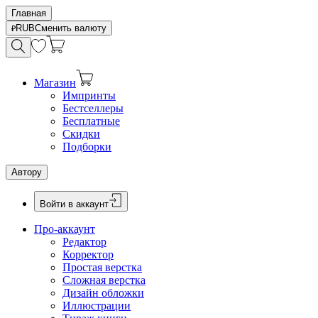
Главная
RUB
Сменить валюту
Магазин
Импринты
Бестселлеры
Бесплатные
Скидки
Подборки
Автору
Войти в аккаунт
Про-аккаунт
Редактор
Корректор
Простая верстка
Сложная верстка
Дизайн обложки
Иллюстрации