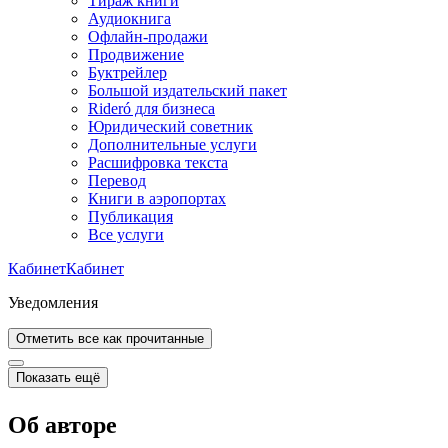
Тираж книги
Аудиокнига
Офлайн-продажи
Продвижение
Буктрейлер
Большой издательский пакет
Rideró для бизнеса
Юридический советник
Дополнительные услуги
Расшифровка текста
Перевод
Книги в аэропортах
Публикация
Все услуги
Кабинет
Кабинет
Уведомления
Отметить все как прочитанные
Показать ещё
Об авторе