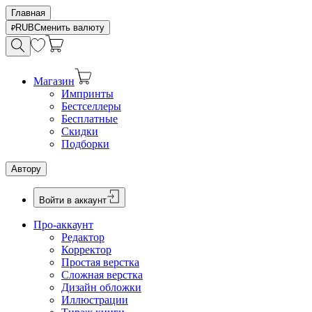
Главная
RUB
Сменить валюту
Магазин
Импринты
Бестселлеры
Бесплатные
Скидки
Подборки
Автору
Войти в аккаунт
Про-аккаунт
Редактор
Корректор
Простая верстка
Сложная верстка
Дизайн обложки
Иллюстрации