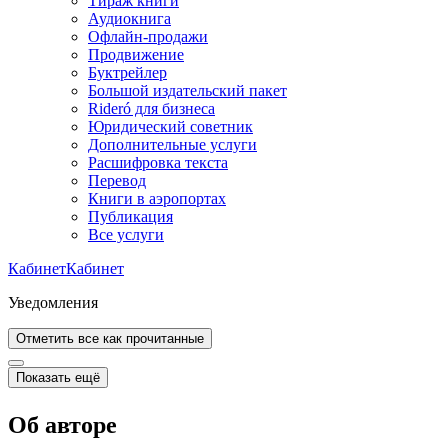
Тираж книги
Аудиокнига
Офлайн-продажи
Продвижение
Буктрейлер
Большой издательский пакет
Rideró для бизнеса
Юридический советник
Дополнительные услуги
Расшифровка текста
Перевод
Книги в аэропортах
Публикация
Все услуги
Кабинет
Кабинет
Уведомления
Отметить все как прочитанные
Показать ещё
Об авторе