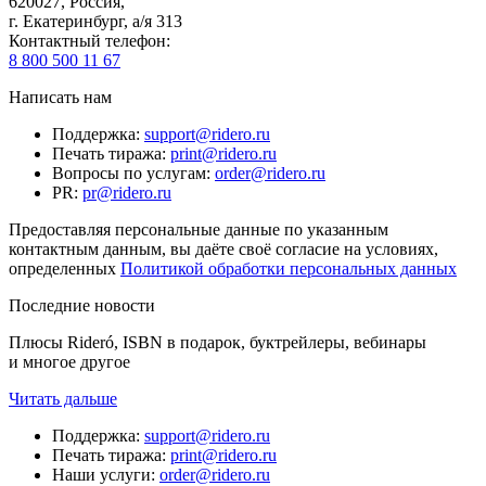
620027
,
Россия
,
г. Екатеринбург, а/я 313
Контактный телефон
:
8 800 500 11 67
Написать нам
Поддержка
:
support@ridero.ru
Печать тиража
:
print@ridero.ru
Вопросы по услугам
:
order@ridero.ru
PR
:
pr@ridero.ru
Предоставляя персональные данные по указанным
контактным данным, вы даёте своё согласие на условиях,
определенных
Политикой обработки персональных данных
Последние новости
Плюсы Rideró, ISBN в подарок, буктрейлеры, вебинары
и многое другое
Читать дальше
Поддержка
:
support@ridero.ru
Печать тиража
:
print@ridero.ru
Наши услуги
:
order@ridero.ru