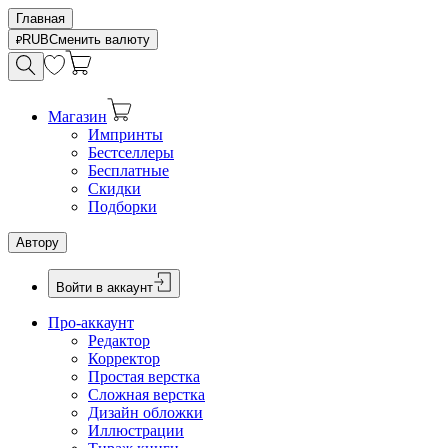
Главная
RUB
Сменить валюту
Магазин
Импринты
Бестселлеры
Бесплатные
Скидки
Подборки
Автору
Войти в аккаунт
Про-аккаунт
Редактор
Корректор
Простая верстка
Сложная верстка
Дизайн обложки
Иллюстрации