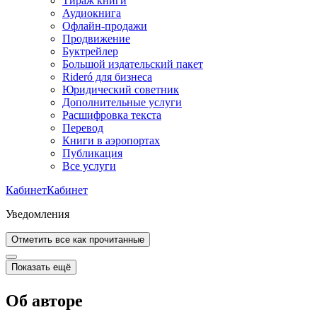
Тираж книги
Аудиокнига
Офлайн-продажи
Продвижение
Буктрейлер
Большой издательский пакет
Rideró для бизнеса
Юридический советник
Дополнительные услуги
Расшифровка текста
Перевод
Книги в аэропортах
Публикация
Все услуги
Кабинет
Кабинет
Уведомления
Отметить все как прочитанные
Показать ещё
Об авторе