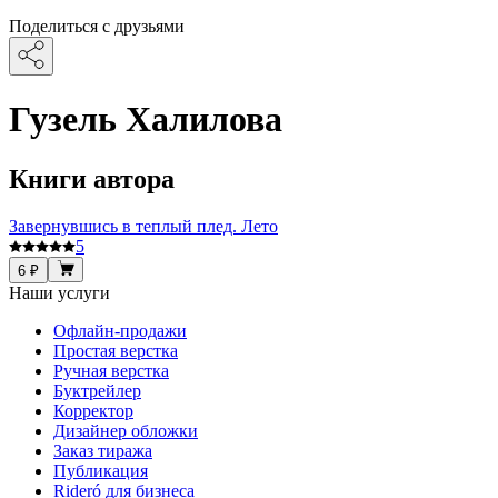
Поделиться с друзьями
Гузель Халилова
Книги автора
Завернувшись в теплый плед. Лето
5
6 ₽
Наши услуги
Офлайн-продажи
Простая верстка
Ручная верстка
Буктрейлер
Корректор
Дизайнер обложки
Заказ тиража
Публикация
Rideró для бизнеса