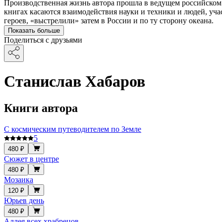
Производственная жизнь автора прошла в ведущем российском 
книгах касаются взаимодействия науки и техники и людей, уча
героев, «выстрелили» затем в России и по ту сторону океана.
Показать больше
Поделиться с друзьями
Станислав Хабаров
Книги автора
С космическим путеводителем по Земле
5
480 ₽
Сюжет в центре
480 ₽
Мозаика
120 ₽
Юрьев день
480 ₽
Аллея всех храбрецов