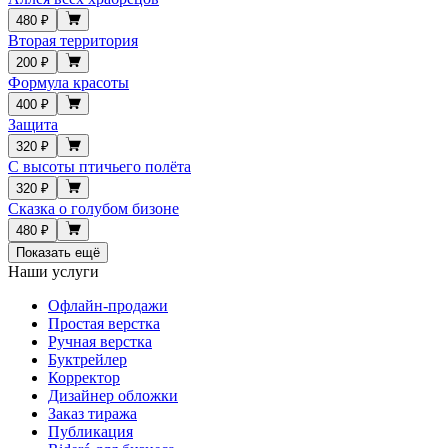
480 ₽
Вторая территория
200 ₽
Формула красоты
400 ₽
Защита
320 ₽
С высоты птичьего полёта
320 ₽
Сказка о голубом бизоне
480 ₽
Показать ещё
Наши услуги
Офлайн-продажи
Простая верстка
Ручная верстка
Буктрейлер
Корректор
Дизайнер обложки
Заказ тиража
Публикация