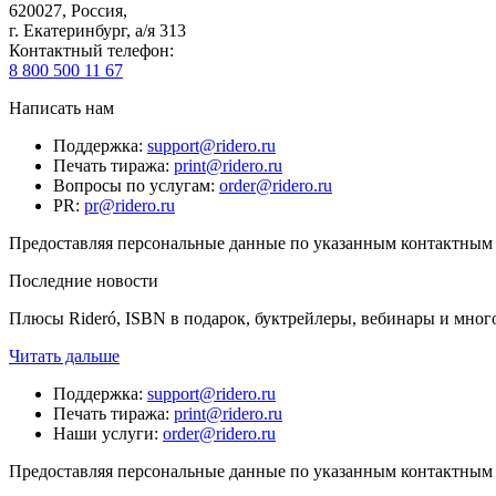
620027
,
Россия
,
г. Екатеринбург, а/я 313
Контактный телефон
:
8 800 500 11 67
Написать нам
Поддержка
:
support@ridero.ru
Печать тиража
:
print@ridero.ru
Вопросы по услугам
:
order@ridero.ru
PR
:
pr@ridero.ru
Предоставляя персональные данные по указанным контактным д
Последние новости
Плюсы Rideró, ISBN в подарок, буктрейлеры, вебинары и мног
Читать дальше
Поддержка
:
support@ridero.ru
Печать тиража
:
print@ridero.ru
Наши услуги
:
order@ridero.ru
Предоставляя персональные данные по указанным контактным д