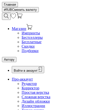
Главная
RUB
Сменить валюту
Магазин
Импринты
Бестселлеры
Бесплатные
Скидки
Подборки
Автору
Войти в аккаунт
Про-аккаунт
Редактор
Корректор
Простая верстка
Сложная верстка
Дизайн обложки
Иллюстрации