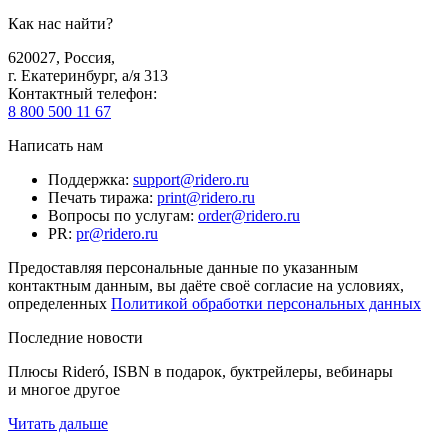
Как нас найти?
620027
,
Россия
,
г. Екатеринбург, а/я 313
Контактный телефон
:
8 800 500 11 67
Написать нам
Поддержка
:
support@ridero.ru
Печать тиража
:
print@ridero.ru
Вопросы по услугам
:
order@ridero.ru
PR
:
pr@ridero.ru
Предоставляя персональные данные по указанным
контактным данным, вы даёте своё согласие на условиях,
определенных
Политикой обработки персональных данных
Последние новости
Плюсы Rideró, ISBN в подарок, буктрейлеры, вебинары
и многое другое
Читать дальше