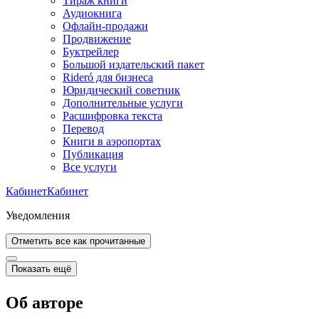
Тираж книги
Аудиокнига
Офлайн-продажи
Продвижение
Буктрейлер
Большой издательский пакет
Rideró для бизнеса
Юридический советник
Дополнительные услуги
Расшифровка текста
Перевод
Книги в аэропортах
Публикация
Все услуги
Кабинет
Кабинет
Уведомления
Отметить все как прочитанные
Показать ещё
Об авторе