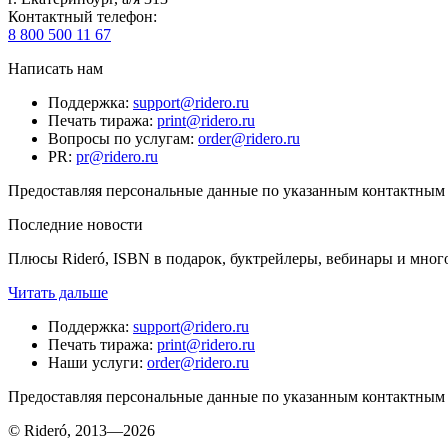
Контактный телефон
:
8 800 500 11 67
Написать нам
Поддержка
:
support@ridero.ru
Печать тиража
:
print@ridero.ru
Вопросы по услугам
:
order@ridero.ru
PR
:
pr@ridero.ru
Предоставляя персональные данные по указанным контактным д
Последние новости
Плюсы Rideró, ISBN в подарок, буктрейлеры, вебинары и мног
Читать дальше
Поддержка
:
support@ridero.ru
Печать тиража
:
print@ridero.ru
Наши услуги
:
order@ridero.ru
Предоставляя персональные данные по указанным контактным д
© Rideró, 2013—
2026