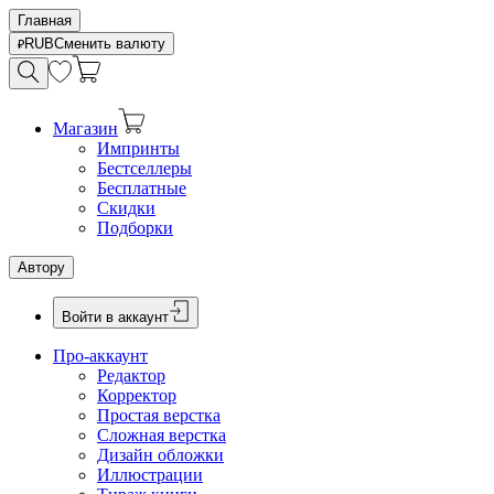
Главная
RUB
Сменить валюту
Магазин
Импринты
Бестселлеры
Бесплатные
Скидки
Подборки
Автору
Войти в аккаунт
Про-аккаунт
Редактор
Корректор
Простая верстка
Сложная верстка
Дизайн обложки
Иллюстрации