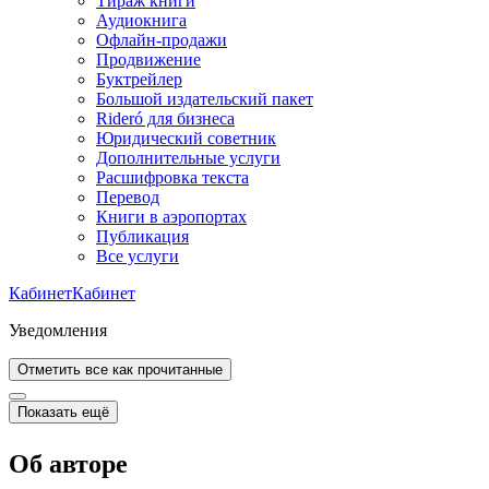
Тираж книги
Аудиокнига
Офлайн-продажи
Продвижение
Буктрейлер
Большой издательский пакет
Rideró для бизнеса
Юридический советник
Дополнительные услуги
Расшифровка текста
Перевод
Книги в аэропортах
Публикация
Все услуги
Кабинет
Кабинет
Уведомления
Отметить все как прочитанные
Показать ещё
Об авторе