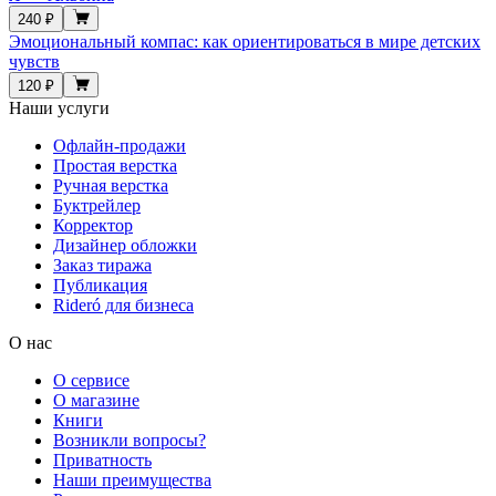
240 ₽
Эмоциональный компас: как ориентироваться в мире детских
чувств
120 ₽
Наши услуги
Офлайн-продажи
Простая верстка
Ручная верстка
Буктрейлер
Корректор
Дизайнер обложки
Заказ тиража
Публикация
Rideró для бизнеса
О нас
О сервисе
О магазине
Книги
Возникли вопросы?
Приватность
Наши преимущества