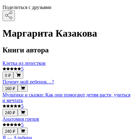
Поделиться с друзьями
Маргарита Казакова
Книги автора
Клетка из лепестков
5
0 ₽
Почему мой ребенок…?
160 ₽
Мультики и сказки: Как они помогают детям расти, учиться
и мечтать
5
240 ₽
Анатомия грехов
5
240 ₽
Я — Альбина