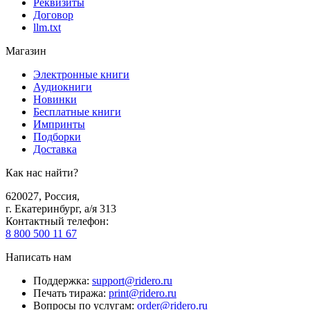
Реквизиты
Договор
llm.txt
Магазин
Электронные книги
Аудиокниги
Новинки
Бесплатные книги
Импринты
Подборки
Доставка
Как нас найти?
620027
,
Россия
,
г. Екатеринбург, а/я 313
Контактный телефон
:
8 800 500 11 67
Написать нам
Поддержка
:
support@ridero.ru
Печать тиража
:
print@ridero.ru
Вопросы по услугам
:
order@ridero.ru