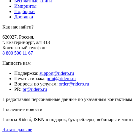
Бесплатные книги
Импринты
Подборки
Доставка
Как нас найти?
620027
,
Россия
,
г. Екатеринбург, а/я 313
Контактный телефон
:
8 800 500 11 67
Написать нам
Поддержка
:
support@ridero.ru
Печать тиража
:
print@ridero.ru
Вопросы по услугам
:
order@ridero.ru
PR
:
pr@ridero.ru
Предоставляя персональные данные по указанным контактным д
Последние новости
Плюсы Rideró, ISBN в подарок, буктрейлеры, вебинары и мног
Читать дальше