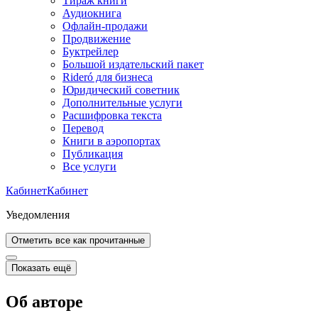
Тираж книги
Аудиокнига
Офлайн-продажи
Продвижение
Буктрейлер
Большой издательский пакет
Rideró для бизнеса
Юридический советник
Дополнительные услуги
Расшифровка текста
Перевод
Книги в аэропортах
Публикация
Все услуги
Кабинет
Кабинет
Уведомления
Отметить все как прочитанные
Показать ещё
Об авторе