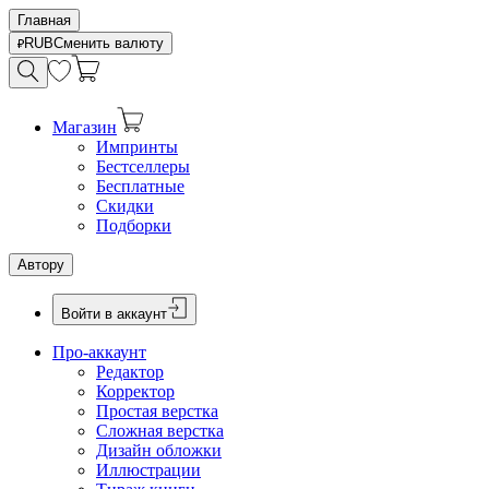
Главная
RUB
Сменить валюту
Магазин
Импринты
Бестселлеры
Бесплатные
Скидки
Подборки
Автору
Войти в аккаунт
Про-аккаунт
Редактор
Корректор
Простая верстка
Сложная верстка
Дизайн обложки
Иллюстрации