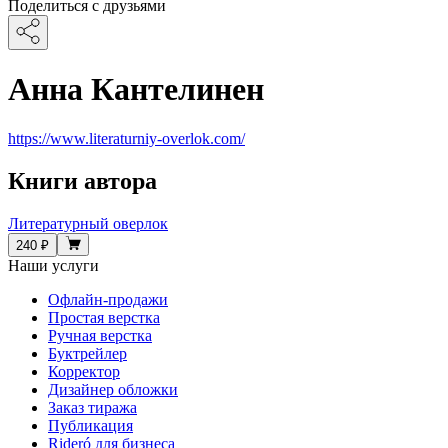
Поделиться с друзьями
Анна Кантелинен
https://www.literaturniy-overlok.com/
Книги автора
Литературный оверлок
240 ₽
Наши услуги
Офлайн-продажи
Простая верстка
Ручная верстка
Буктрейлер
Корректор
Дизайнер обложки
Заказ тиража
Публикация
Rideró для бизнеса