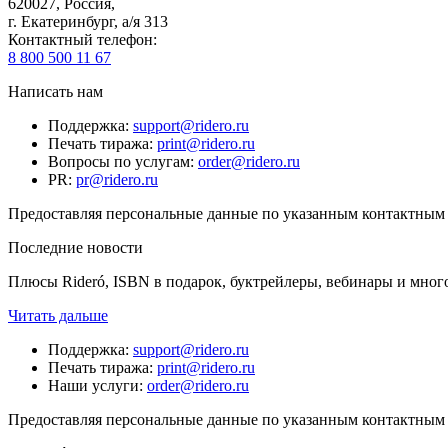
620027
,
Россия
,
г. Екатеринбург, а/я 313
Контактный телефон
:
8 800 500 11 67
Написать нам
Поддержка
:
support@ridero.ru
Печать тиража
:
print@ridero.ru
Вопросы по услугам
:
order@ridero.ru
PR
:
pr@ridero.ru
Предоставляя персональные данные по указанным контактным д
Последние новости
Плюсы Rideró, ISBN в подарок, буктрейлеры, вебинары и мног
Читать дальше
Поддержка
:
support@ridero.ru
Печать тиража
:
print@ridero.ru
Наши услуги
:
order@ridero.ru
Предоставляя персональные данные по указанным контактным д