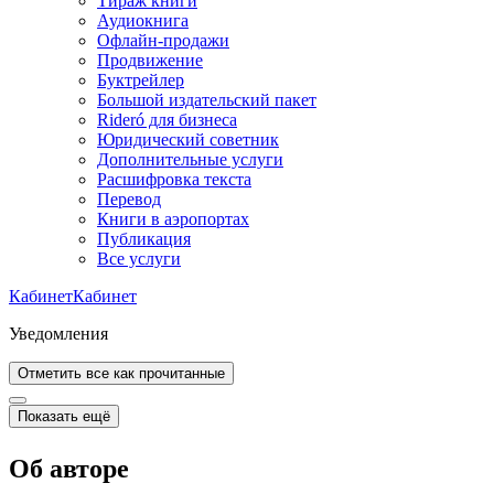
Тираж книги
Аудиокнига
Офлайн-продажи
Продвижение
Буктрейлер
Большой издательский пакет
Rideró для бизнеса
Юридический советник
Дополнительные услуги
Расшифровка текста
Перевод
Книги в аэропортах
Публикация
Все услуги
Кабинет
Кабинет
Уведомления
Отметить все как прочитанные
Показать ещё
Об авторе