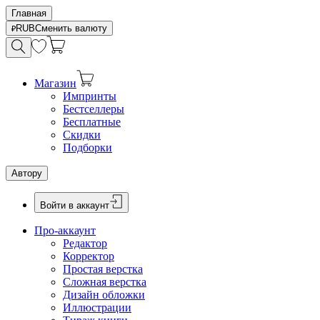
Главная
RUB
Сменить валюту
Магазин
Импринты
Бестселлеры
Бесплатные
Скидки
Подборки
Автору
Войти в аккаунт
Про-аккаунт
Редактор
Корректор
Простая верстка
Сложная верстка
Дизайн обложки
Иллюстрации