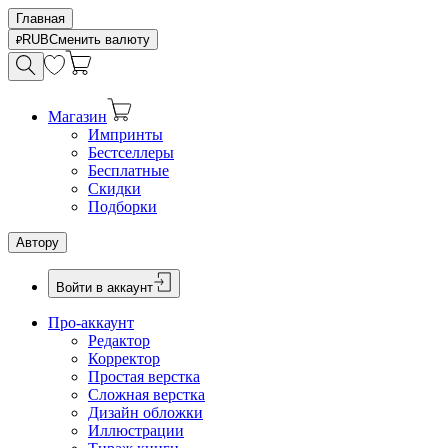
Главная
RUB
Сменить валюту
Магазин
Импринты
Бестселлеры
Бесплатные
Скидки
Подборки
Автору
Войти в аккаунт
Про-аккаунт
Редактор
Корректор
Простая верстка
Сложная верстка
Дизайн обложки
Иллюстрации