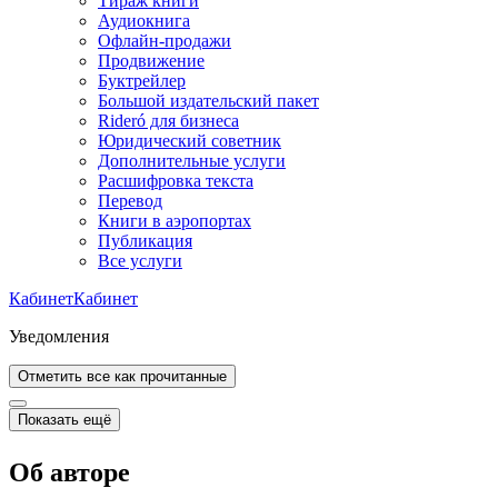
Тираж книги
Аудиокнига
Офлайн-продажи
Продвижение
Буктрейлер
Большой издательский пакет
Rideró для бизнеса
Юридический советник
Дополнительные услуги
Расшифровка текста
Перевод
Книги в аэропортах
Публикация
Все услуги
Кабинет
Кабинет
Уведомления
Отметить все как прочитанные
Показать ещё
Об авторе