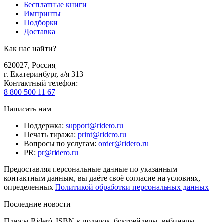
Бесплатные книги
Импринты
Подборки
Доставка
Как нас найти?
620027
,
Россия
,
г. Екатеринбург, а/я 313
Контактный телефон
:
8 800 500 11 67
Написать нам
Поддержка
:
support@ridero.ru
Печать тиража
:
print@ridero.ru
Вопросы по услугам
:
order@ridero.ru
PR
:
pr@ridero.ru
Предоставляя персональные данные по указанным
контактным данным, вы даёте своё согласие на условиях,
определенных
Политикой обработки персональных данных
Последние новости
Плюсы Rideró, ISBN в подарок, буктрейлеры, вебинары