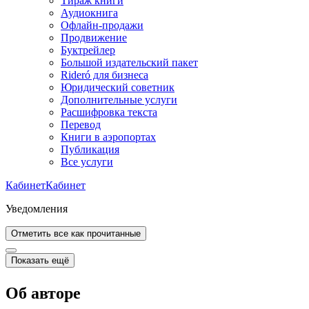
Тираж книги
Аудиокнига
Офлайн-продажи
Продвижение
Буктрейлер
Большой издательский пакет
Rideró для бизнеса
Юридический советник
Дополнительные услуги
Расшифровка текста
Перевод
Книги в аэропортах
Публикация
Все услуги
Кабинет
Кабинет
Уведомления
Отметить все как прочитанные
Показать ещё
Об авторе