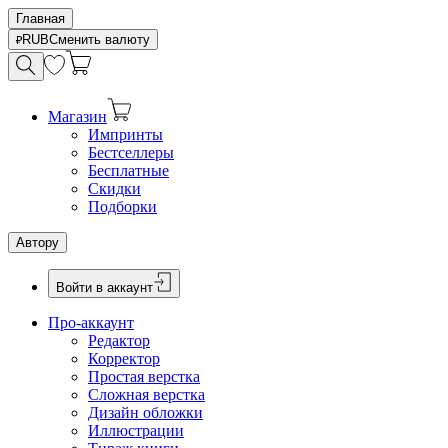
Главная
RUB
Сменить валюту
Магазин
Импринты
Бестселлеры
Бесплатные
Скидки
Подборки
Автору
Войти в аккаунт
Про-аккаунт
Редактор
Корректор
Простая верстка
Сложная верстка
Дизайн обложки
Иллюстрации