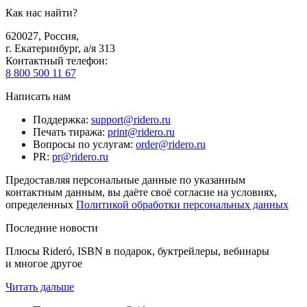
Как нас найти?
620027
,
Россия
,
г. Екатеринбург, а/я 313
Контактный телефон
:
8 800 500 11 67
Написать нам
Поддержка
:
support@ridero.ru
Печать тиража
:
print@ridero.ru
Вопросы по услугам
:
order@ridero.ru
PR
:
pr@ridero.ru
Предоставляя персональные данные по указанным
контактным данным, вы даёте своё согласие на условиях,
определенных
Политикой обработки персональных данных
Последние новости
Плюсы Rideró, ISBN в подарок, буктрейлеры, вебинары
и многое другое
Читать дальше