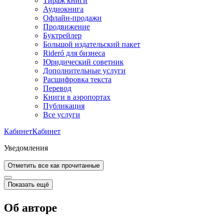
Тираж книги
Аудиокнига
Офлайн-продажи
Продвижение
Буктрейлер
Большой издательский пакет
Rideró для бизнеса
Юридический советник
Дополнительные услуги
Расшифровка текста
Перевод
Книги в аэропортах
Публикация
Все услуги
Кабинет
Кабинет
Уведомления
Отметить все как прочитанные
Показать ещё
Об авторе