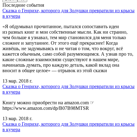
Последние события
Сказка о Генрихе, которого для Золушки превратили из крысы
в кучера
«Я обдумывал прочитанное, пытался сопоставить идеи
из разных книг и мои собственные мысли. Как ни странно,
чем больше я узнавал, тем мир становился для меня только
сложнее и запутаннее. От этого ещё прекраснее! Когда
живёшь, не задумываясь и не читая о том, что вокруг, всё
кажется обычным, само собой разумеющимся. А узнав про то,
какие сложные взаимосвязи существуют в нашем мире,
начинаешь думать, про каждую деталь, какой вклад она
вносит в общее целое» — отрывок из этой сказки
13 мар. 2018 г.
Сказка о Генрихе, которого для Золушки превратили из крысы
в кучера
Книгу можно приобрести на amazon.com ☞
https://www.amazon.com/dp/B07B98MTSR
13 мар. 2018 г.
Сказка о Генрихе, которого для Золушки превратили из крысы
в кучера