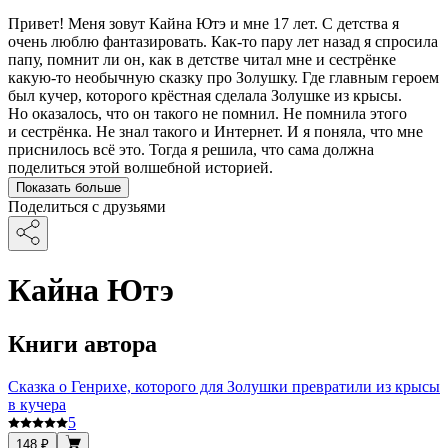
Привет! Меня зовут Кайна Ютэ и мне 17 лет. С детства я
очень люблю фантазировать. Как-то пару лет назад я спросила
папу, помнит ли он, как в детстве читал мне и сестрёнке
какую-то необычную сказку про Золушку. Где главным героем
был кучер, которого крёстная сделала Золушке из крысы.
Но оказалось, что он такого не помнил. Не помнила этого
и сестрёнка. Не знал такого и Интернет. И я поняла, что мне
приснилось всё это. Тогда я решила, что сама должна
поделиться этой волшебной историей.
Показать больше
Поделиться с друзьями
Кайна Ютэ
Книги автора
Сказка о Генрихе, которого для Золушки превратили из крысы
в кучера
5
148 ₽