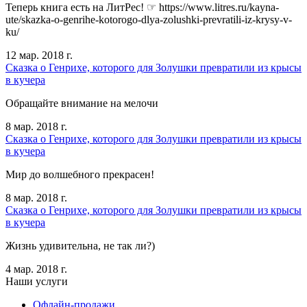
Теперь книга есть на ЛитРес! ☞ https://www.litres.ru/kayna-
ute/skazka-o-genrihe-kotorogo-dlya-zolushki-prevratili-iz-krysy-v-
ku/
12 мар. 2018 г.
Сказка о Генрихе, которого для Золушки превратили из крысы
в кучера
Обращайте внимание на мелочи
8 мар. 2018 г.
Сказка о Генрихе, которого для Золушки превратили из крысы
в кучера
Мир до волшебного прекрасен!
8 мар. 2018 г.
Сказка о Генрихе, которого для Золушки превратили из крысы
в кучера
Жизнь удивительна, не так ли?)
4 мар. 2018 г.
Наши услуги
Офлайн-продажи