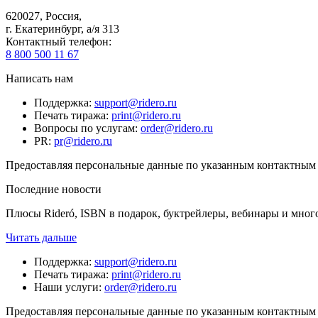
620027
,
Россия
,
г. Екатеринбург, а/я 313
Контактный телефон
:
8 800 500 11 67
Написать нам
Поддержка
:
support@ridero.ru
Печать тиража
:
print@ridero.ru
Вопросы по услугам
:
order@ridero.ru
PR
:
pr@ridero.ru
Предоставляя персональные данные по указанным контактным д
Последние новости
Плюсы Rideró, ISBN в подарок, буктрейлеры, вебинары и мног
Читать дальше
Поддержка
:
support@ridero.ru
Печать тиража
:
print@ridero.ru
Наши услуги
:
order@ridero.ru
Предоставляя персональные данные по указанным контактным д