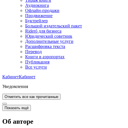
Тираж книги
Аудиокнига
Офлайн-продажи
Продвижение
Буктрейлер
Большой издательский пакет
Rideró для бизнеса
Юридический советник
Дополнительные услуги
Расшифровка текста
Перевод
Книги в аэропортах
Публикация
Все услуги
Кабинет
Кабинет
Уведомления
Отметить все как прочитанные
Показать ещё
Об авторе