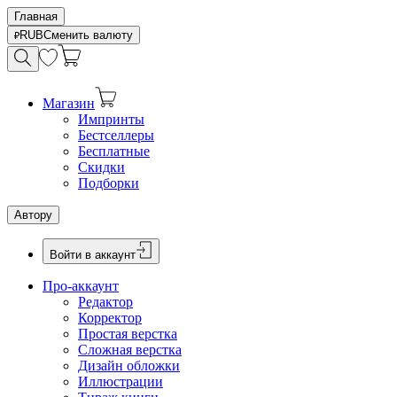
Главная
RUB
Сменить валюту
Магазин
Импринты
Бестселлеры
Бесплатные
Скидки
Подборки
Автору
Войти в аккаунт
Про-аккаунт
Редактор
Корректор
Простая верстка
Сложная верстка
Дизайн обложки
Иллюстрации