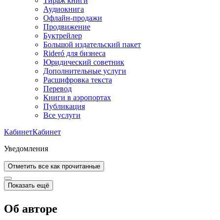
Тираж книги
Аудиокнига
Офлайн-продажи
Продвижение
Буктрейлер
Большой издательский пакет
Rideró для бизнеса
Юридический советник
Дополнительные услуги
Расшифровка текста
Перевод
Книги в аэропортах
Публикация
Все услуги
Кабинет
Кабинет
Уведомления
Отметить все как прочитанные
Показать ещё
Об авторе