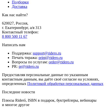
Подборки
Доставка
Как нас найти?
620027
,
Россия
,
г. Екатеринбург, а/я 313
Контактный телефон
:
8 800 500 11 67
Написать нам
Поддержка
:
support@ridero.ru
Печать тиража
:
print@ridero.ru
Вопросы по услугам
:
order@ridero.ru
PR
:
pr@ridero.ru
Предоставляя персональные данные по указанным
контактным данным, вы даёте своё согласие на условиях,
определенных
Политикой обработки персональных данных
Последние новости
Плюсы Rideró, ISBN в подарок, буктрейлеры, вебинары
и многое другое