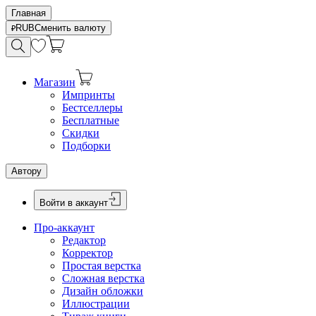
Главная
RUB
Сменить валюту
Магазин
Импринты
Бестселлеры
Бесплатные
Скидки
Подборки
Автору
Войти в аккаунт
Про-аккаунт
Редактор
Корректор
Простая верстка
Сложная верстка
Дизайн обложки
Иллюстрации