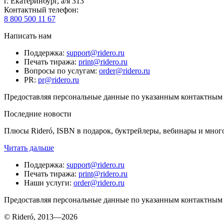
г. Екатеринбург, а/я 313
Контактный телефон
:
8 800 500 11 67
Написать нам
Поддержка
:
support@ridero.ru
Печать тиража
:
print@ridero.ru
Вопросы по услугам
:
order@ridero.ru
PR
:
pr@ridero.ru
Предоставляя персональные данные по указанным контактным д
Последние новости
Плюсы Rideró, ISBN в подарок, буктрейлеры, вебинары и мног
Читать дальше
Поддержка
:
support@ridero.ru
Печать тиража
:
print@ridero.ru
Наши услуги
:
order@ridero.ru
Предоставляя персональные данные по указанным контактным д
© Rideró, 2013—
2026