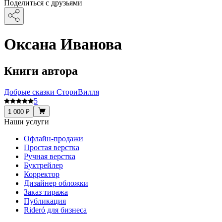
Поделиться с друзьями
Оксана Иванова
Книги автора
Добрые сказки СториВилля
5
1 000 ₽
Наши услуги
Офлайн-продажи
Простая верстка
Ручная верстка
Буктрейлер
Корректор
Дизайнер обложки
Заказ тиража
Публикация
Rideró для бизнеса