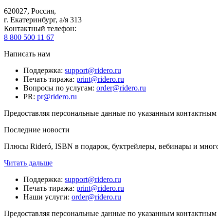
620027
,
Россия
,
г. Екатеринбург, а/я 313
Контактный телефон
:
8 800 500 11 67
Написать нам
Поддержка
:
support@ridero.ru
Печать тиража
:
print@ridero.ru
Вопросы по услугам
:
order@ridero.ru
PR
:
pr@ridero.ru
Предоставляя персональные данные по указанным контактным д
Последние новости
Плюсы Rideró, ISBN в подарок, буктрейлеры, вебинары и мног
Читать дальше
Поддержка
:
support@ridero.ru
Печать тиража
:
print@ridero.ru
Наши услуги
:
order@ridero.ru
Предоставляя персональные данные по указанным контактным д