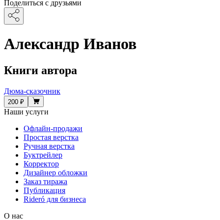
Поделиться с друзьями
Александр Иванов
Книги автора
Дюма-сказочник
200 ₽
Наши услуги
Офлайн-продажи
Простая верстка
Ручная верстка
Буктрейлер
Корректор
Дизайнер обложки
Заказ тиража
Публикация
Rideró для бизнеса
О нас