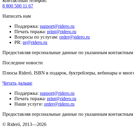
Контактный телефон
:
8 800 500 11 67
Написать нам
Поддержка
:
support@ridero.ru
Печать тиража
:
print@ridero.ru
Вопросы по услугам
:
order@ridero.ru
PR
:
pr@ridero.ru
Предоставляя персональные данные по указанным контактным д
Последние новости
Плюсы Rideró, ISBN в подарок, буктрейлеры, вебинары и мног
Читать дальше
Поддержка
:
support@ridero.ru
Печать тиража
:
print@ridero.ru
Наши услуги
:
order@ridero.ru
Предоставляя персональные данные по указанным контактным д
© Rideró, 2013—
2026