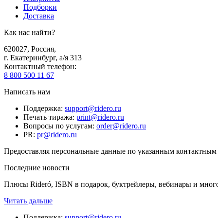
Подборки
Доставка
Как нас найти?
620027
,
Россия
,
г. Екатеринбург, а/я 313
Контактный телефон
:
8 800 500 11 67
Написать нам
Поддержка
:
support@ridero.ru
Печать тиража
:
print@ridero.ru
Вопросы по услугам
:
order@ridero.ru
PR
:
pr@ridero.ru
Предоставляя персональные данные по указанным контактным д
Последние новости
Плюсы Rideró, ISBN в подарок, буктрейлеры, вебинары и мног
Читать дальше
Поддержка
:
support@ridero.ru