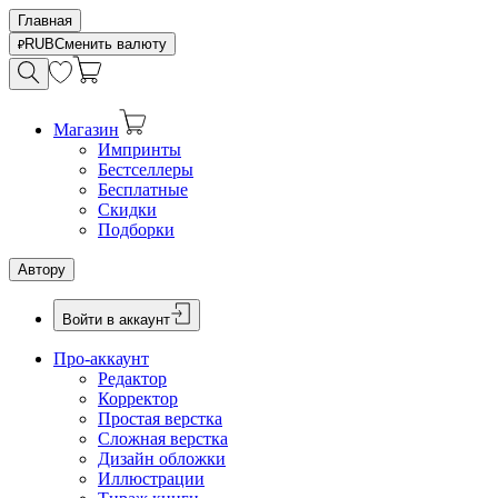
Главная
RUB
Сменить валюту
Магазин
Импринты
Бестселлеры
Бесплатные
Скидки
Подборки
Автору
Войти в аккаунт
Про-аккаунт
Редактор
Корректор
Простая верстка
Сложная верстка
Дизайн обложки
Иллюстрации