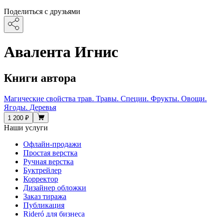
Поделиться с друзьями
Авалента Игнис
Книги автора
Магические свойства трав. Травы. Специи. Фрукты. Овощи.
Ягоды. Деревья
1 200 ₽
Наши услуги
Офлайн-продажи
Простая верстка
Ручная верстка
Буктрейлер
Корректор
Дизайнер обложки
Заказ тиража
Публикация
Rideró для бизнеса