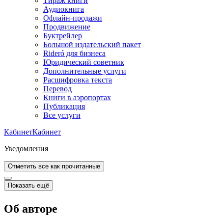
Тираж книги
Аудиокнига
Офлайн-продажи
Продвижение
Буктрейлер
Большой издательский пакет
Rideró для бизнеса
Юридический советник
Дополнительные услуги
Расшифровка текста
Перевод
Книги в аэропортах
Публикация
Все услуги
Кабинет
Кабинет
Уведомления
Отметить все как прочитанные
Показать ещё
Об авторе