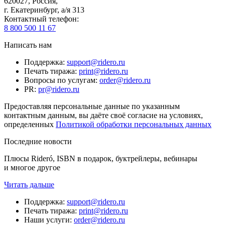
620027
,
Россия
,
г. Екатеринбург, а/я 313
Контактный телефон
:
8 800 500 11 67
Написать нам
Поддержка
:
support@ridero.ru
Печать тиража
:
print@ridero.ru
Вопросы по услугам
:
order@ridero.ru
PR
:
pr@ridero.ru
Предоставляя персональные данные по указанным
контактным данным, вы даёте своё согласие на условиях,
определенных
Политикой обработки персональных данных
Последние новости
Плюсы Rideró, ISBN в подарок, буктрейлеры, вебинары
и многое другое
Читать дальше
Поддержка
:
support@ridero.ru
Печать тиража
:
print@ridero.ru
Наши услуги
:
order@ridero.ru