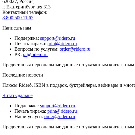
620027
,
Россия
,
г. Екатеринбург, а/я 313
Контактный телефон
:
8 800 500 11 67
Написать нам
Поддержка
:
support@ridero.ru
Печать тиража
:
print@ridero.ru
Вопросы по услугам
:
order@ridero.ru
PR
:
pr@ridero.ru
Предоставляя персональные данные по указанным контактным д
Последние новости
Плюсы Rideró, ISBN в подарок, буктрейлеры, вебинары и мног
Читать дальше
Поддержка
:
support@ridero.ru
Печать тиража
:
print@ridero.ru
Наши услуги
:
order@ridero.ru
Предоставляя персональные данные по указанным контактным д