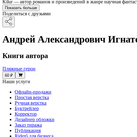
Kilur — автор романов и произведений в жанре научная фантас
Показать больше
Поделиться с друзьями
Андрей Александрович Игнат
Книги автора
Пляжные герои
60 ₽
Наши услуги
Офлайн-продажи
Простая верстка
Ручная верстка
Буктрейлер
Корректор
Дизайнер обложки
Заказ тиража
Публикация
Rideró для бизнеса