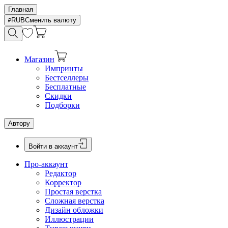
Главная
RUB
Сменить валюту
Магазин
Импринты
Бестселлеры
Бесплатные
Скидки
Подборки
Автору
Войти в аккаунт
Про-аккаунт
Редактор
Корректор
Простая верстка
Сложная верстка
Дизайн обложки
Иллюстрации