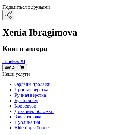
Поделиться с друзьями
Xenia Ibragimova
Книги автора
Timeless XI
488 ₽
Наши услуги
Офлайн-продажи
Простая верстка
Ручная верстка
Буктрейлер
Корректор
Дизайнер обложки
Заказ тиража
Публикация
Rideró для бизнеса