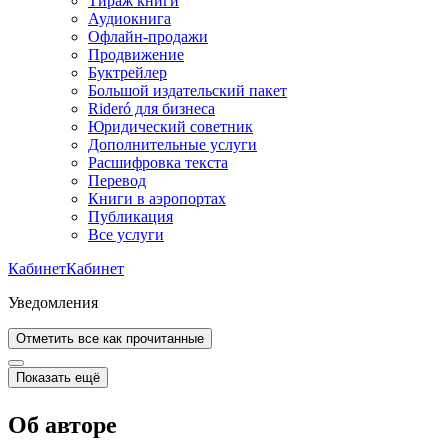
Тираж книги
Аудиокнига
Офлайн-продажи
Продвижение
Буктрейлер
Большой издательский пакет
Rideró для бизнеса
Юридический советник
Дополнительные услуги
Расшифровка текста
Перевод
Книги в аэропортах
Публикация
Все услуги
Кабинет
Кабинет
Уведомления
Отметить все как прочитанные
Показать ещё
Об авторе