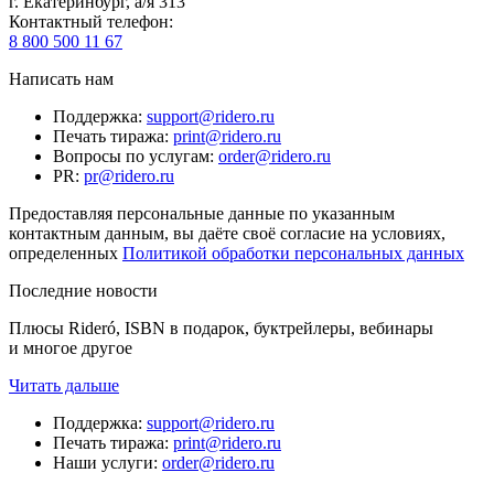
г. Екатеринбург, а/я 313
Контактный телефон
:
8 800 500 11 67
Написать нам
Поддержка
:
support@ridero.ru
Печать тиража
:
print@ridero.ru
Вопросы по услугам
:
order@ridero.ru
PR
:
pr@ridero.ru
Предоставляя персональные данные по указанным
контактным данным, вы даёте своё согласие на условиях,
определенных
Политикой обработки персональных данных
Последние новости
Плюсы Rideró, ISBN в подарок, буктрейлеры, вебинары
и многое другое
Читать дальше
Поддержка
:
support@ridero.ru
Печать тиража
:
print@ridero.ru
Наши услуги
:
order@ridero.ru