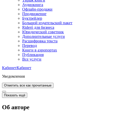
Тираж книги
Аудиокнига
Офлайн-продажи
Продвижение
Буктрейлер
Большой издательский пакет
Rideró для бизнеса
Юридический советник
Дополнительные услуги
Расшифровка текста
Перевод
Книги в аэропортах
Публикация
Все услуги
Кабинет
Кабинет
Уведомления
Отметить все как прочитанные
Показать ещё
Об авторе