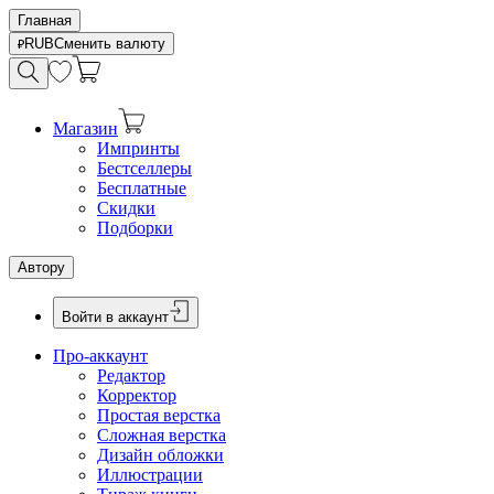
Главная
RUB
Сменить валюту
Магазин
Импринты
Бестселлеры
Бесплатные
Скидки
Подборки
Автору
Войти в аккаунт
Про-аккаунт
Редактор
Корректор
Простая верстка
Сложная верстка
Дизайн обложки
Иллюстрации