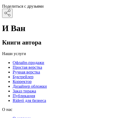
Поделиться с друзьями
И Ван
Книги автора
Наши услуги
Офлайн-продажи
Простая верстка
Ручная верстка
Буктрейлер
Корректор
Дизайнер обложки
Заказ тиража
Публикация
Rideró для бизнеса
О нас