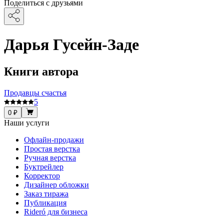
Поделиться с друзьями
Дарья Гусейн-Заде
Книги автора
Продавцы счастья
5
0 ₽
Наши услуги
Офлайн-продажи
Простая верстка
Ручная верстка
Буктрейлер
Корректор
Дизайнер обложки
Заказ тиража
Публикация
Rideró для бизнеса