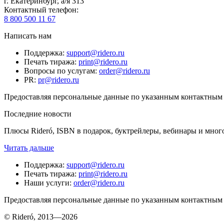
г. Екатеринбург, а/я 313
Контактный телефон
:
8 800 500 11 67
Написать нам
Поддержка
:
support@ridero.ru
Печать тиража
:
print@ridero.ru
Вопросы по услугам
:
order@ridero.ru
PR
:
pr@ridero.ru
Предоставляя персональные данные по указанным контактным д
Последние новости
Плюсы Rideró, ISBN в подарок, буктрейлеры, вебинары и мног
Читать дальше
Поддержка
:
support@ridero.ru
Печать тиража
:
print@ridero.ru
Наши услуги
:
order@ridero.ru
Предоставляя персональные данные по указанным контактным д
© Rideró, 2013—
2026