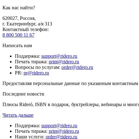
Как нас найти?
620027
,
Россия
,
г. Екатеринбург, а/я 313
Контактный телефон
:
8 800 500 11 67
Написать нам
Поддержка
:
support@ridero.ru
Печать тиража
:
print@ridero.ru
Вопросы по услугам
:
order@ridero.ru
PR
:
pr@ridero.ru
Предоставляя персональные данные по указанным контактным д
Последние новости
Плюсы Rideró, ISBN в подарок, буктрейлеры, вебинары и мног
Читать дальше
Поддержка
:
support@ridero.ru
Печать тиража
:
print@ridero.ru
Наши услуги
:
order@ridero.ru