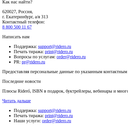
Как нас найти?
620027
,
Россия
,
г. Екатеринбург, а/я 313
Контактный телефон
:
8 800 500 11 67
Написать нам
Поддержка
:
support@ridero.ru
Печать тиража
:
print@ridero.ru
Вопросы по услугам
:
order@ridero.ru
PR
:
pr@ridero.ru
Предоставляя персональные данные по указанным контактным д
Последние новости
Плюсы Rideró, ISBN в подарок, буктрейлеры, вебинары и мног
Читать дальше
Поддержка
:
support@ridero.ru
Печать тиража
:
print@ridero.ru
Наши услуги
:
order@ridero.ru