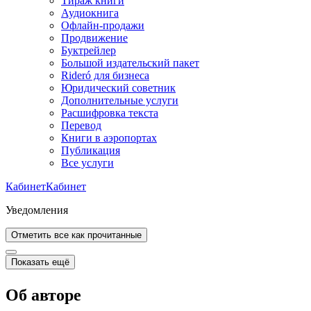
Тираж книги
Аудиокнига
Офлайн-продажи
Продвижение
Буктрейлер
Большой издательский пакет
Rideró для бизнеса
Юридический советник
Дополнительные услуги
Расшифровка текста
Перевод
Книги в аэропортах
Публикация
Все услуги
Кабинет
Кабинет
Уведомления
Отметить все как прочитанные
Показать ещё
Об авторе