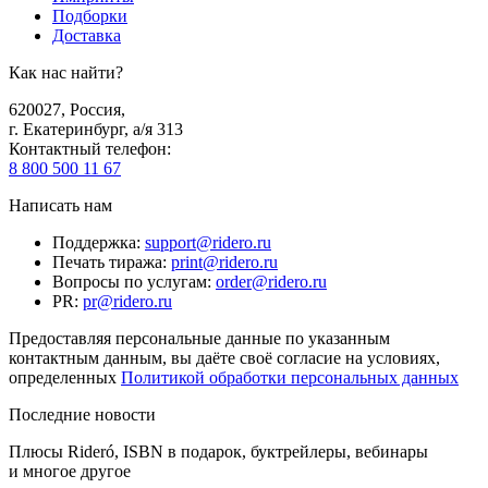
Подборки
Доставка
Как нас найти?
620027
,
Россия
,
г. Екатеринбург, а/я 313
Контактный телефон
:
8 800 500 11 67
Написать нам
Поддержка
:
support@ridero.ru
Печать тиража
:
print@ridero.ru
Вопросы по услугам
:
order@ridero.ru
PR
:
pr@ridero.ru
Предоставляя персональные данные по указанным
контактным данным, вы даёте своё согласие на условиях,
определенных
Политикой обработки персональных данных
Последние новости
Плюсы Rideró, ISBN в подарок, буктрейлеры, вебинары
и многое другое