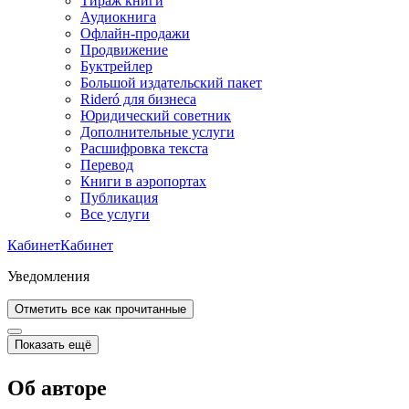
Тираж книги
Аудиокнига
Офлайн-продажи
Продвижение
Буктрейлер
Большой издательский пакет
Rideró для бизнеса
Юридический советник
Дополнительные услуги
Расшифровка текста
Перевод
Книги в аэропортах
Публикация
Все услуги
Кабинет
Кабинет
Уведомления
Отметить все как прочитанные
Показать ещё
Об авторе