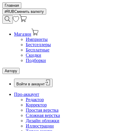
Главная
RUB
Сменить валюту
Магазин
Импринты
Бестселлеры
Бесплатные
Скидки
Подборки
Автору
Войти в аккаунт
Про-аккаунт
Редактор
Корректор
Простая верстка
Сложная верстка
Дизайн обложки
Иллюстрации