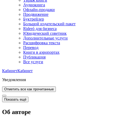
Тираж книги
Аудиокнига
Офлайн-продажи
Продвижение
Буктрейлер
Большой издательский пакет
Rideró для бизнеса
Юридический советник
Дополнительные услуги
Расшифровка текста
Перевод
Книги в аэропортах
Публикация
Все услуги
Кабинет
Кабинет
Уведомления
Отметить все как прочитанные
Показать ещё
Об авторе