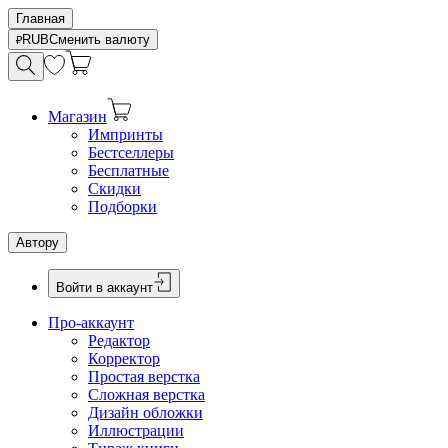
Главная
RUB
Сменить валюту
Магазин
Импринты
Бестселлеры
Бесплатные
Скидки
Подборки
Автору
Войти в аккаунт
Про-аккаунт
Редактор
Корректор
Простая верстка
Сложная верстка
Дизайн обложки
Иллюстрации