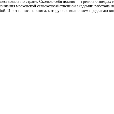
тешествовала по стране. Сколько себя помню — грезила о звезда
кончания московской сельскохозяйственной академии работала н
бой. И вот написана книга, которую я с волнением предлагаю в