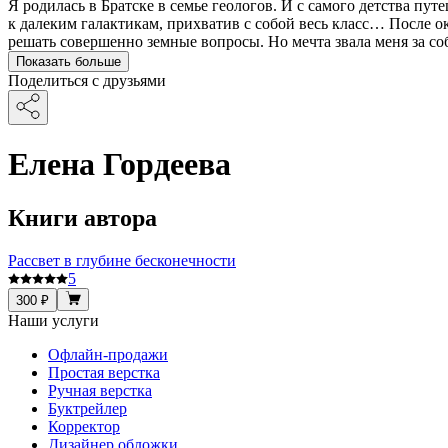
Я родилась в Братске в семье геологов. И с самого детства пу
к далеким галактикам, прихватив с собой весь класс… После о
решать совершенно земные вопросы. Но мечта звала меня за со
Показать больше
Поделиться с друзьями
Елена Гордеева
Книги автора
Рассвет в глубине бесконечности
5
300 ₽
Наши услуги
Офлайн-продажи
Простая верстка
Ручная верстка
Буктрейлер
Корректор
Дизайнер обложки