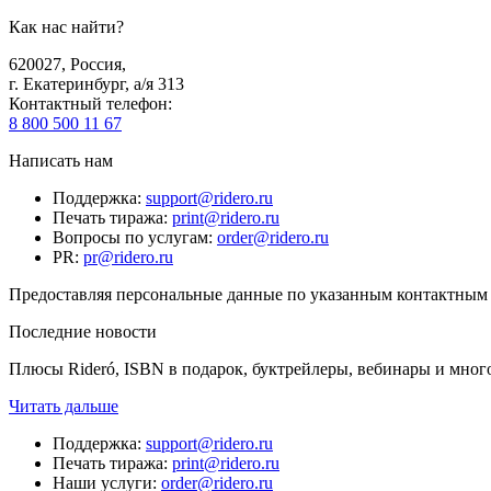
Как нас найти?
620027
,
Россия
,
г. Екатеринбург, а/я 313
Контактный телефон
:
8 800 500 11 67
Написать нам
Поддержка
:
support@ridero.ru
Печать тиража
:
print@ridero.ru
Вопросы по услугам
:
order@ridero.ru
PR
:
pr@ridero.ru
Предоставляя персональные данные по указанным контактным д
Последние новости
Плюсы Rideró, ISBN в подарок, буктрейлеры, вебинары и мног
Читать дальше
Поддержка
:
support@ridero.ru
Печать тиража
:
print@ridero.ru
Наши услуги
:
order@ridero.ru